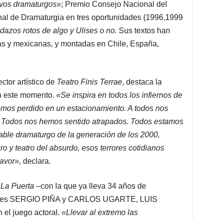
os dramaturgos»
; Premio Consejo Nacional del
nal de Dramaturgia en tres oportunidades (1996,1999
azos rotos de algo y Ulises o no.
Sus textos han
as y mexicanas, y montadas en Chile, España,
or artístico de
Teatro Finis Terrae
, destaca la
en este momento.
«Se inspira en todos los infiernos de
mos perdido en un estacionamiento. A todos nos
. Todos nos hemos sentido atrapados. Todos estamos
table dramaturgo de la generación de los 2000,
y teatro del absurdo, esos terrores cotidianos
pavor»,
declara.
 La Puerta
–con la que ya lleva 34 años de
actores SERGIO PIÑA y CARLOS UGARTE, LUIS
 el juego actoral.
«Llevar al extremo las