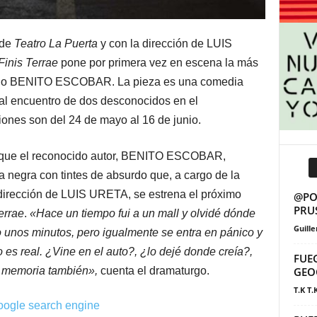
de
Teatro La Puerta
y con la dirección de LUIS
Finis Terrae
pone por primera vez en escena la más
urgo BENITO ESCOBAR. La pieza es una comedia
 al encuentro de dos desconocidos en el
iones son del 24 de mayo al 16 de junio.
ue que el reconocido autor, BENITO ESCOBAR,
a negra con tintes de absurdo que, a cargo de la
 dirección de LUIS URETA, se estrena el próximo
@POS
PRU
errae
.
«Hace un tiempo fui a un mall y olvidé dónde
Guill
o unos minutos, pero igualmente se entra en pánico y
 es real. ¿Vine en el auto?, ¿lo dejé donde creía?,
FUE
a memoria también»,
cuenta el dramaturgo.
GEO
T.K T.