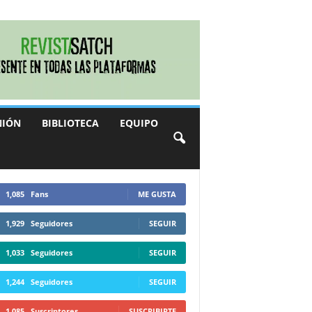
NIÓN
BIBLIOTECA
EQUIPO
1,085
Fans
ME GUSTA
1,929
Seguidores
SEGUIR
1,033
Seguidores
SEGUIR
1,244
Seguidores
SEGUIR
1,085
Suscriptores
SUSCRIBIRTE