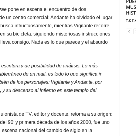
PUE
MUS
rrae
pone en escena el encuentro de dos
HIS
e un centro comercial: Andante ha olvidado el lugar
T.K T.
 busca infructuosamente, mientras Vigilante recorre
n su bicicleta, siguiendo misteriosas instrucciones
 lleva consigo. Nada es lo que parece y el absurdo
scritura y de posibilidad de análisis. Lo más
terráneo de un mall, es todo lo que significa ir
ién de los personajes: Vigilante y Andante, por
, y su descenso al infierno en este templo del
guionista de TV, editor y docente, retorna a su origen:
a del 90′ y primera década de los años 2000, fue uno
a escena nacional del cambio de siglo en la