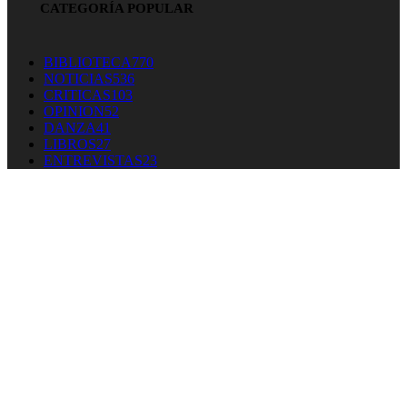
CATEGORÍA POPULAR
BIBLIOTECA
770
NOTICIAS
536
CRITICAS
103
OPINION
52
DANZA
41
LIBROS
27
ENTREVISTAS
23