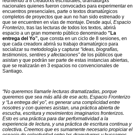
reuniendo a 8 creadorxs escriturales, dramaturgxs
nacionales quienes fueron convocadxs para experimentar en
encuentros presenciales, parte o textos dramatúrgicos
completos de proyectos que aun no han sido estrenado y
que se encuentren en vías de montaje. Desde aquí,
Espacio
Fronterizo
, tras las lecturas de todos los textos, abrirá
espacio a un gran momento público denominado
“La
entrega del Yo”,
que consta en un ciclo de 8 sesiones, en
que cada creadorx abrirá su trabajo dramatúrgico para
socializar su metodología y capturar
“ideas, biografías,
testimonios, sentires y afectaciones”
de los públicos que
asistan y que podrán ser parte de estas instancias abiertas,
que se realizarán en 3 espacios no convencionales de
Santiago.
“No queremos llamarle lecturas dramatizadas, porque
queremos que sea más allá de ese acto, Espacio Fronterizo
y “La entrega del yo”, es generar una complicidad entre
nosotres y con quienes asistan, una práctica abierta de
escucha, escritura y movimientos imaginarios fronterizos.
Esto es una práctica para dar performatividad a la
experiencia de lectura, y una práctica de escritura continua y
colectiva. Creemos que es sumamente necesario propiciar el
espacio de colectividad entre lxs dramaturgxs y buscamos