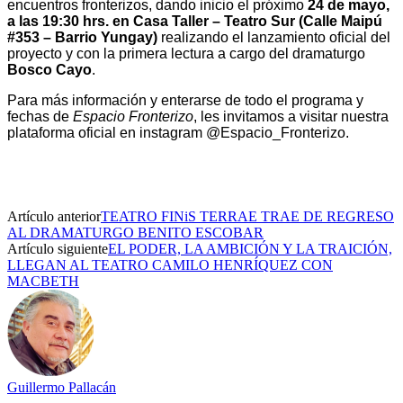
encuentros fronterizos, dando inicio el próximo
24 de mayo,
a las 19:30 hrs. en Casa Taller – Teatro Sur (Calle Maipú
#353 – Barrio Yungay)
realizando el lanzamiento oficial del
proyecto y con la primera lectura a cargo del dramaturgo
Bosco Cayo
.
Para más información y enterarse de todo el programa y
fechas de
Espacio Fronterizo
, les invitamos a visitar nuestra
plataforma oficial en instagram @Espacio_Fronterizo.
Artículo anterior
TEATRO FINiS TERRAE TRAE DE REGRESO
AL DRAMATURGO BENITO ESCOBAR
Artículo siguiente
EL PODER, LA AMBICIÓN Y LA TRAICIÓN,
LLEGAN AL TEATRO CAMILO HENRÍQUEZ CON
MACBETH
Guillermo Pallacán