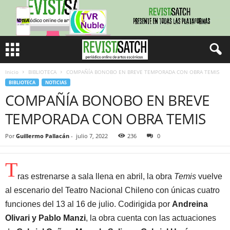
Inicio
BIBLIOTECA
COMPAÑÍA BONOBO EN BREVE TEMPORADA CON OBRA TEMIS
BIBLIOTECA
NOTICIAS
COMPAÑÍA BONOBO EN BREVE
TEMPORADA CON OBRA TEMIS
Por
Guillermo Pallacán
-
julio 7, 2022
236
0
T
ras estrenarse a sala llena en abril, la obra
Temis
vuelve
al escenario del Teatro Nacional Chileno con únicas cuatro
funciones del 13 al 16 de julio. Codirigida por
Andreina
Olivari y Pablo Manzi
, la obra cuenta con las actuaciones