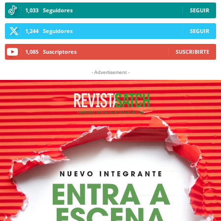
1,033
Seguidores
SEGUIR
1,244
Seguidores
SEGUIR
1,085
Suscriptores
SUSCRIBIRTE
- Advertisement -