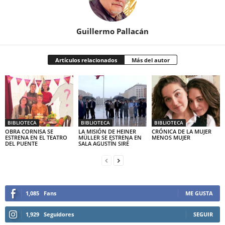
Guillermo Pallacán
Artículos relacionados
Más del autor
BIBLIOTECA
BIBLIOTECA
BIBLIOTECA
OBRA CORNISA SE
LA MISIÓN DE HEINER
CRÓNICA DE LA MUJER
ESTRENA EN EL TEATRO
MÜLLER SE ESTRENA EN
MENOS MUJER
DEL PUENTE
SALA AGUSTÍN SIRÉ
1,085
Fans
ME GUSTA
1,929
Seguidores
SEGUIR