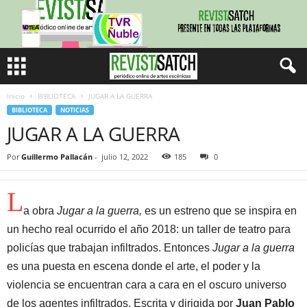
Inicio
BIBLIOTECA
JUGAR A LA GUERRA
BIBLIOTECA
NOTICIAS
JUGAR A LA GUERRA
Por
Guillermo Pallacán
-
julio 12, 2022
185
0
L
a obra
Jugar a la guerra,
es un estreno que se inspira en
un hecho real ocurrido el año 2018: un taller de teatro para
policías que trabajan infiltrados. Entonces
Jugar a la guerra
es una puesta en escena donde el arte, el poder y la
violencia se encuentran cara a cara en el oscuro universo
de los agentes infiltrados. Escrita y dirigida por
Juan Pablo