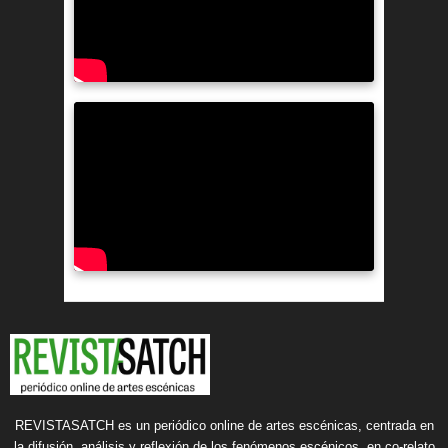
REVISTASATCH es un periódico online de artes escénicas, centrada en
la difusión, análisis y reflexión de los fenómenos escénicos, en co-relato