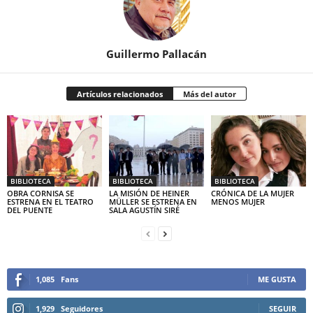
Guillermo Pallacán
Artículos relacionados
Más del autor
BIBLIOTECA
BIBLIOTECA
BIBLIOTECA
OBRA CORNISA SE
LA MISIÓN DE HEINER
CRÓNICA DE LA MUJER
ESTRENA EN EL TEATRO
MÜLLER SE ESTRENA EN
MENOS MUJER
DEL PUENTE
SALA AGUSTÍN SIRÉ
1,085
Fans
ME GUSTA
1,929
Seguidores
SEGUIR