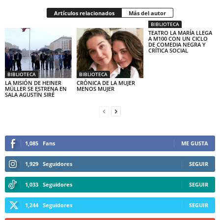
Artículos relacionados
Más del autor
BIBLIOTECA
TEATRO LA MARÍA LLEGA
A M100 CON UN CICLO
DE COMEDIA NEGRA Y
CRÍTICA SOCIAL
BIBLIOTECA
BIBLIOTECA
LA MISIÓN DE HEINER
CRÓNICA DE LA MUJER
MÜLLER SE ESTRENA EN
MENOS MUJER
SALA AGUSTÍN SIRÉ
1,085
Fans
ME GUSTA
1,929
Seguidores
SEGUIR
1,033
Seguidores
SEGUIR
1,244
Seguidores
SEGUIR