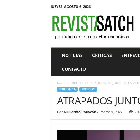
JUEVES, AGOSTO 6, 2026
R
e
v
i
s
t
a
NOTICIAS
CRÍTICAS
ENTREVI
S
A
CONTACTO
T
C
Inicio
BIBLIOTECA
ATRAPADOS JUNTO AL LAGO 
H
BIBLIOTECA
NOTICIAS
ATRAPADOS JUNT
Por
Guillermo Pallacán
-
marzo 9, 2022
216