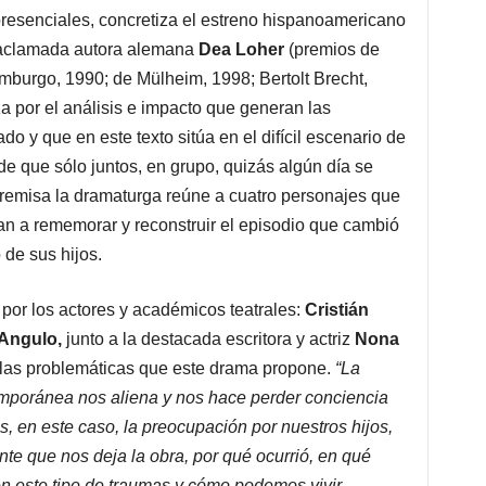
presenciales, concretiza el estreno hispanoamericano
aclamada autora alemana
Dea Loher
(premios de
burgo, 1990; de Mülheim, 1998; Bertolt Brecht,
za por el análisis e impacto que generan las
do y que en este texto sitúa en el difícil escenario de
 de que sólo juntos, en grupo, quizás algún día se
premisa la dramaturga reúne a cuatro personajes que
an a rememorar y reconstruir el episodio que cambió
 de sus hijos.
 por los actores y académicos teatrales:
Cristián
 Angulo,
junto a la destacada escritora y actriz
Nona
a las problemáticas que este drama propone.
“La
emporánea nos aliena y nos hace perder conciencia
, en este caso, la preocupación por nuestros hijos,
gante que nos deja la obra, por qué ocurrió, en qué
este tipo de traumas y cómo podemos vivir