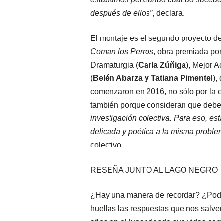
después de ellos”
, declara.
El montaje es el segundo proyecto d
Coman los Perros
, obra premiada por
Dramaturgia (
Carla Zúñiga
), Mejor Ac
(
Belén Abarza y Tatiana Pimente
l),
comenzaron en 2016, no sólo por la ex
también porque consideran que deb
investigación colectiva. Para eso, es
delicada y poética a la misma proble
colectivo.
RESEÑA JUNTO AL LAGO NEGRO
¿Hay una manera de recordar? ¿Podem
huellas las respuestas que nos salve