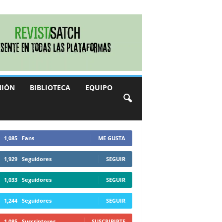
NIÓN
BIBLIOTECA
EQUIPO
1,085
Fans
ME GUSTA
1,929
Seguidores
SEGUIR
1,033
Seguidores
SEGUIR
1,244
Seguidores
SEGUIR
1,085
Suscriptores
SUSCRIBIRTE