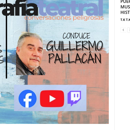
PUE
MUS
HIS
T.K T.