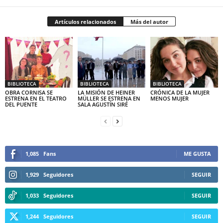
Artículos relacionados
Más del autor
BIBLIOTECA
BIBLIOTECA
BIBLIOTECA
OBRA CORNISA SE
LA MISIÓN DE HEINER
CRÓNICA DE LA MUJER
ESTRENA EN EL TEATRO
MÜLLER SE ESTRENA EN
MENOS MUJER
DEL PUENTE
SALA AGUSTÍN SIRÉ
1,085
Fans
ME GUSTA
1,929
Seguidores
SEGUIR
1,033
Seguidores
SEGUIR
1,244
Seguidores
SEGUIR