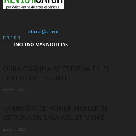
REVISTASATCH es un periódico online de artes escénicas, centrada en
la difusión, análisis y reflexión de los fenómenos escénicos, en co-relato
con la sociedad.
Contáctanos:
editorial@satch.cl
INCLUSO MÁS NOTICIAS
OBRA CORNISA SE ESTRENA EN EL
TEATRO DEL PUENTE
agosto 6, 2026
LA MISIÓN DE HEINER MÜLLER SE
ESTRENA EN SALA AGUSTÍN SIRÉ
agosto 5, 2026