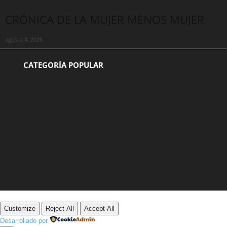
CRÓNICA DE LA MUJER MENOS MUJER
agosto 4, 2026
CATEGORÍA POPULAR
BIBLIOTECA
770
NOTICIAS
536
CRITICAS
103
OPINION
52
DANZA
41
LIBROS
27
ENTREVISTAS
23
Customize
Reject All
Accept All
Desarrollado por