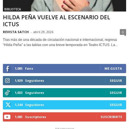
BIBLIOTECA
HILDA PEÑA VUELVE AL ESCENARIO DEL
ICTUS
REVISTA SATCH
-
abril 29, 2026
0
Tras más de una década de circulación nacional e internacional, regresa
“Hilda Peña” a las tablas con una breve temporada en Teatro ICTUS. La...
1,085
Fans
ME GUSTA
1,929
Seguidores
SEGUIR
1,033
Seguidores
SEGUIR
1,244
Seguidores
SEGUIR
1,085
Suscriptores
SUSCRIBIRTE
- Advertisement -