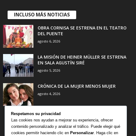
INCLUSO MÁS NOTICIAS
OBRA CORNISA SE ESTRENA EN EL TEATRO
DEL PUENTE
agosto 6, 2026
LA MISIÓN DE HEINER MÜLLER SE ESTRENA
EN SALA AGUSTÍN SIRÉ
agosto 5, 2026
CRÓNICA DE LA MUJER MENOS MUJER
agosto 4, 2026
Respetamos su privacidad
Las cookies nos ayudan a mejorar su experiencia, ofrecer
contenido personalizado y analizar el tráfico. Puede elegir qué
CATEGORÍA POPULAR
cookies permitir haciendo clic en
Personalizar
. Haga clic en