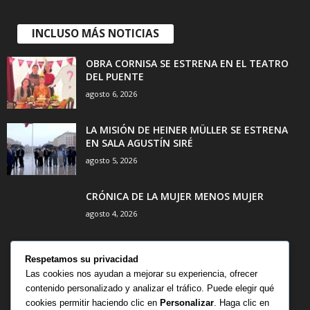
INCLUSO MÁS NOTICIAS
OBRA CORNISA SE ESTRENA EN EL TEATRO
DEL PUENTE
agosto 6, 2026
LA MISIÓN DE HEINER MÜLLER SE ESTRENA
EN SALA AGUSTÍN SIRÉ
agosto 5, 2026
CRÓNICA DE LA MUJER MENOS MUJER
agosto 4, 2026
Respetamos su privacidad
Las cookies nos ayudan a mejorar su experiencia, ofrecer
contenido personalizado y analizar el tráfico. Puede elegir qué
CATEGORÍA POPULAR
cookies permitir haciendo clic en
Personalizar
. Haga clic en