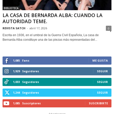
BIBLIOTECA
LA CASA DE BERNARDA ALBA: CUANDO LA
AUTORIDAD TEME.
REVISTA SATCH
-
abril 17, 2026
0
Escrita en 1936, en el umbral de la Guerra Civil Española, La casa de
Bernarda Alba constituye una de las piezas más representadas del...
1,085
Fans
ME GUSTA
1,929
Seguidores
SEGUIR
1,033
Seguidores
SEGUIR
1,244
Seguidores
SEGUIR
1,085
Suscriptores
SUSCRIBIRTE
- Advertisement -