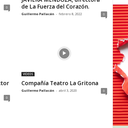
de La Fuerza del Corazón.
0
Guillermo Pallacán
-
febrero 8, 2022
0
VIDEOS
tor
Compañía Teatro La Gritona
Guillermo Pallacán
-
abril 3, 2020
0
0