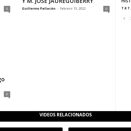
Y M. JOSÉ JAUREGUIBERRY
HIS
T.K T.
Guillermo Pallacán
-
febrero 13, 2022
0
0
go
0
VIDEOS RELACIONADOS