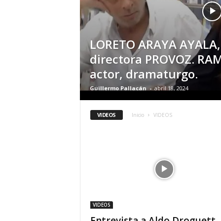
LORETO ARAYA AYALA, 
directora PROVOZ. RA
actor, dramaturgo.
Guillermo Pallacán
-
abril 18, 2024
VIDEOS
Inicio
VIDEOS
VIDEOS
Entrevista a Aldo Droguett