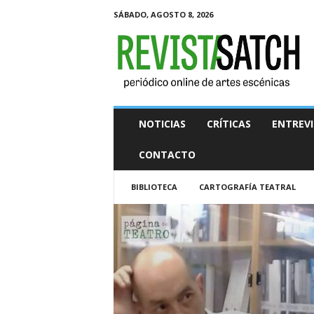
SÁBADO, AGOSTO 8, 2026
R
e
v
i
s
t
a
NOTICIAS
CRÍTICAS
ENTREVI
S
A
CONTACTO
T
C
BIBLIOTECA
CARTOGRAFÍA TEATRAL
H