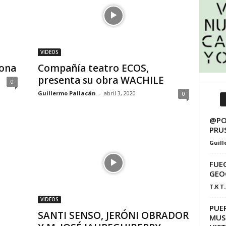
VIDEOS
tona
Compañía teatro ECOS,
presenta su obra WACHILE
0
Guillermo Pallacán
-
abril 3, 2020
0
@PO
PRU
Guill
FUEG
GEO
T.K T.
VIDEOS
PUER
SANTI SENSO, JERÓNI OBRADOR
MUS