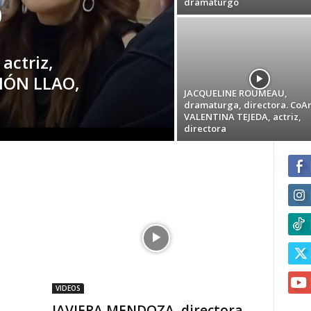
dramaturgo
actriz,
MÓN LLAO,
JACQUELINE ROUMEAU,
dramaturga, directora. CoAr
VALENTINA TEJEDA, actriz,
directora
VIDEOS
JAVIERA MENDOZA, directora