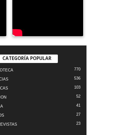
CATEGORÍA POPULAR
770
IOTECA
536
CIAS
103
ICAS
52
ION
41
ZA
27
OS
23
EVISTAS