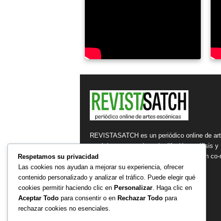
REVISTASATCH es un periódico online de ar
escénicas, centrada en la difusión, análisis y
reflexión de los fenómenos escénicos, en co-r
Respetamos su privacidad
con la sociedad.
Las cookies nos ayudan a mejorar su experiencia, ofrecer
contenido personalizado y analizar el tráfico. Puede elegir qué
Contáctanos:
editorial@satch.cl
cookies permitir haciendo clic en
Personalizar
. Haga clic en
Aceptar Todo
para consentir o en
Rechazar Todo
para
rechazar cookies no esenciales.