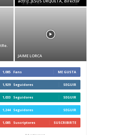
actriz. JESÚS URQUETA, director
tRe.
JAIME LORCA
1,085
Fans
ME GUSTA
1,929
Seguidores
SEGUIR
1,033
Seguidores
SEGUIR
1,244
Seguidores
SEGUIR
1,085
Suscriptores
SUSCRIBIRTE