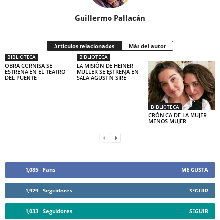
Guillermo Pallacán
Artículos relacionados
Más del autor
BIBLIOTECA
BIBLIOTECA
OBRA CORNISA SE
LA MISIÓN DE HEINER
ESTRENA EN EL TEATRO
MÜLLER SE ESTRENA EN
DEL PUENTE
SALA AGUSTÍN SIRÉ
BIBLIOTECA
CRÓNICA DE LA MUJER
MENOS MUJER
1,085
Fans
ME GUSTA
1,929
Seguidores
SEGUIR
1,033
Seguidores
SEGUIR