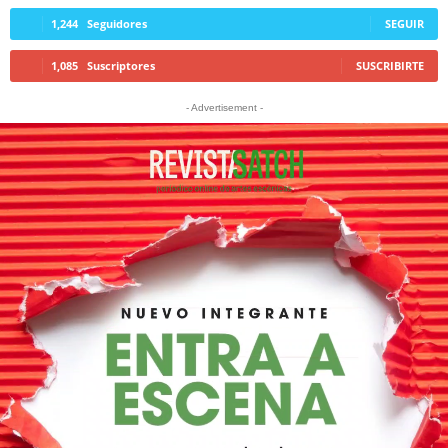
1,244
Seguidores
SEGUIR
1,085
Suscriptores
SUSCRIBIRTE
- Advertisement -