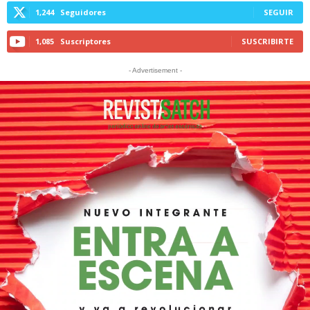
1,244
Seguidores
SEGUIR
1,085
Suscriptores
SUSCRIBIRTE
- Advertisement -