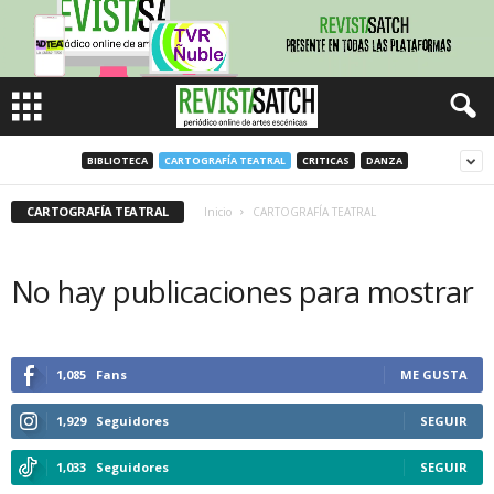
BIBLIOTECA
CARTOGRAFÍA TEATRAL
CRITICAS
DANZA
CARTOGRAFÍA TEATRAL
Inicio
CARTOGRAFÍA TEATRAL
No hay publicaciones para mostrar
1,085
Fans
ME GUSTA
1,929
Seguidores
SEGUIR
1,033
Seguidores
SEGUIR