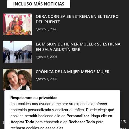
INCLUSO MÁS NOTICIAS
OBRA CORNISA SE ESTRENA EN EL TEATRO
DEL PUENTE
agosto 6, 2026
LA MISIÓN DE HEINER MÜLLER SE ESTRENA
EN SALA AGUSTÍN SIRÉ
agosto 5, 2026
CRÓNICA DE LA MUJER MENOS MUJER
agosto 4, 2026
Respetamos su privacidad
Las cookies nos ayudan a mejorar su experiencia, ofrecer
contenido personalizado y analizar el tráfico. Puede elegir qué
CATEGORÍA POPULAR
cookies permitir haciendo clic en
Personalizar
. Haga clic en
770
Aceptar Todo
para consentir o en
Rechazar Todo
para
BIBLIOTECA
rechazar cookies no esenciales.