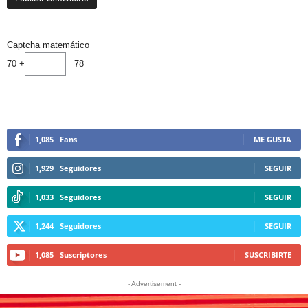
Captcha matemático
70 +
= 78
1,085
Fans
ME GUSTA
1,929
Seguidores
SEGUIR
1,033
Seguidores
SEGUIR
1,244
Seguidores
SEGUIR
1,085
Suscriptores
SUSCRIBIRTE
- Advertisement -