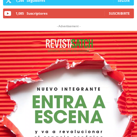
1,244
Seguidores
SEGUIR
1,085
Suscriptores
SUSCRIBIRTE
- Advertisement -