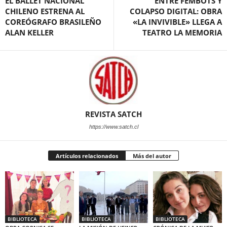
EL BALLET NACIONAL
ENTRE FEMBOTS Y
CHILENO ESTRENA AL
COLAPSO DIGITAL: OBRA
COREÓGRAFO BRASILEÑO
«LA INVIVIBLE» LLEGA A
ALAN KELLER
TEATRO LA MEMORIA
REVISTA SATCH
https://www.satch.cl
Artículos relacionados
Más del autor
BIBLIOTECA
BIBLIOTECA
BIBLIOTECA