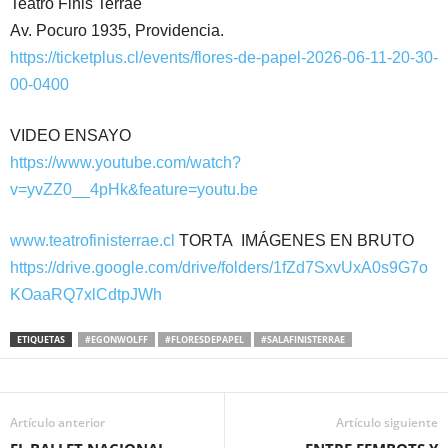
Teatro Finis Terrae
Av. Pocuro 1935, Providencia.
https://ticketplus.cl/events/flores-de-papel-2026-06-11-20-30-
00-0400
VIDEO ENSAYO
https://www.youtube.com/watch?
v=yvZZ0__4pHk&feature=youtu.be
www.teatrofinisterrae.cl
TORTA IMÁGENES EN BRUTO
https://drive.google.com/drive/folders/1fZd7SxvUxA0s9G7o
KOaaRQ7xlCdtpJWh
ETIQUETAS
#EGONWOLFF
#FLORESDEPAPEL
#SALAFINISTERRAE
Artículo anterior
Artículo siguiente