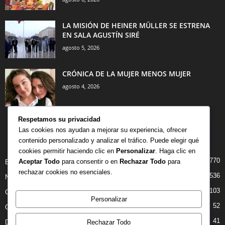
LA MISIÓN DE HEINER MÜLLER SE ESTRENA
EN SALA AGUSTÍN SIRÉ
agosto 5, 2026
CRÓNICA DE LA MUJER MENOS MUJER
agosto 4, 2026
Respetamos su privacidad
Las cookies nos ayudan a mejorar su experiencia, ofrecer
contenido personalizado y analizar el tráfico. Puede elegir qué
CATEGORÍA POPULAR
cookies permitir haciendo clic en
Personalizar
. Haga clic en
770
Aceptar Todo
para consentir o en
Rechazar Todo
para
BIBLIOTECA
rechazar cookies no esenciales.
536
NOTICIAS
103
CRITICAS
Personalizar
52
OPINION
41
DANZA
Rechazar Todo