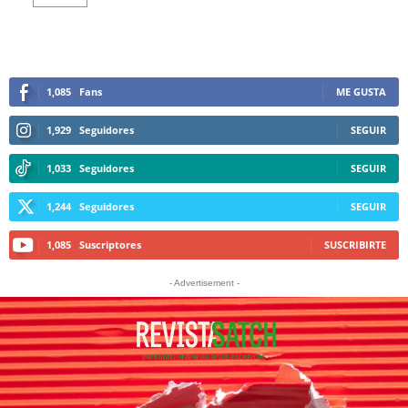
1,085
Fans
ME GUSTA
1,929
Seguidores
SEGUIR
1,033
Seguidores
SEGUIR
1,244
Seguidores
SEGUIR
1,085
Suscriptores
SUSCRIBIRTE
- Advertisement -