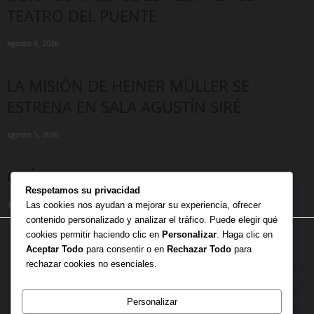
TEATRO DEL PUENTE
agosto 6, 2026
LA MISIÓN DE HEINER MÜLLER SE
ESTRENA EN SALA AGUSTÍN SIRÉ
agosto 5, 2026
CRÓNICA DE LA MUJER MENOS MUJER
Respetamos su privacidad
agosto 4, 2026
Las cookies nos ayudan a mejorar su experiencia, ofrecer
contenido personalizado y analizar el tráfico. Puede elegir qué
cookies permitir haciendo clic en
Personalizar
. Haga clic en
CATEGORÍA POPULAR
Aceptar Todo
para consentir o en
Rechazar Todo
para
rechazar cookies no esenciales.
BIBLIOTECA
770
NOTICIAS
536
Personalizar
CRITICAS
103