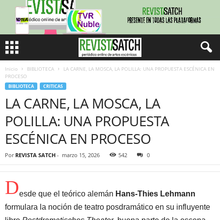
Inicio
BIBLIOTECA
LA CARNE, LA MOSCA, LA POLILLA: UNA PROPUESTA ESCÉNICA EN
PROCESO
BIBLIOTECA
CRITICAS
LA CARNE, LA MOSCA, LA
POLILLA: UNA PROPUESTA
ESCÉNICA EN PROCESO
Por
REVISTA SATCH
-
marzo 15, 2026
542
0
D
esde que el teórico alemán
Hans-Thies Lehmann
formulara la noción de teatro posdramático en su influyente