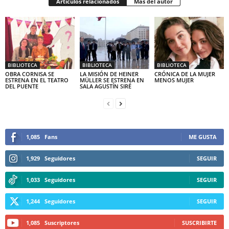
Artículos relacionados
Más del autor
BIBLIOTECA
BIBLIOTECA
BIBLIOTECA
OBRA CORNISA SE
LA MISIÓN DE HEINER
CRÓNICA DE LA MUJER
ESTRENA EN EL TEATRO
MÜLLER SE ESTRENA EN
MENOS MUJER
DEL PUENTE
SALA AGUSTÍN SIRÉ
1,085
Fans
ME GUSTA
1,929
Seguidores
SEGUIR
1,033
Seguidores
SEGUIR
1,244
Seguidores
SEGUIR
1,085
Suscriptores
SUSCRIBIRTE