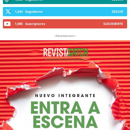
1,244
Seguidores
SEGUIR
1,085
Suscriptores
SUSCRIBIRTE
- Advertisement -