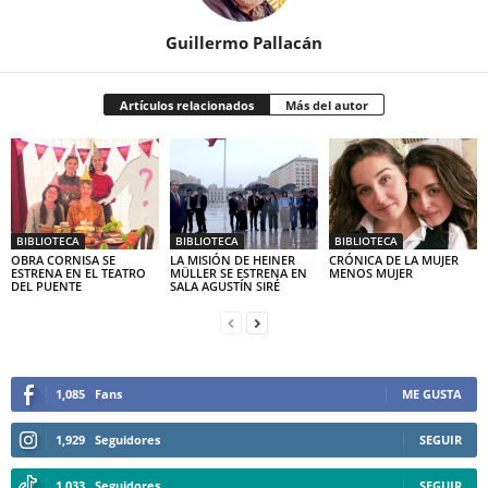
Guillermo Pallacán
Artículos relacionados
Más del autor
BIBLIOTECA
BIBLIOTECA
BIBLIOTECA
OBRA CORNISA SE
LA MISIÓN DE HEINER
CRÓNICA DE LA MUJER
ESTRENA EN EL TEATRO
MÜLLER SE ESTRENA EN
MENOS MUJER
DEL PUENTE
SALA AGUSTÍN SIRÉ
1,085
Fans
ME GUSTA
1,929
Seguidores
SEGUIR
1,033
Seguidores
SEGUIR