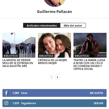
Guillermo Pallacán
Artículos relacionados
Más del autor
BIBLIOTECA
BIBLIOTECA
BIBLIOTECA
LA MISIÓN DE HEINER
CRÓNICA DE LA MUJER
TEATRO LA MARÍA LLEGA
MÜLLER SE ESTRENA EN
MENOS MUJER
A M100 CON UN CICLO
SALA AGUSTÍN SIRÉ
DE COMEDIA NEGRA Y
CRÍTICA SOCIAL
1,085
Fans
ME GUSTA
1,929
Seguidores
SEGUIR