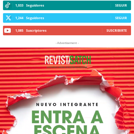
1,033
Seguidores
SEGUIR
1,244
Seguidores
SEGUIR
1,085
Suscriptores
SUSCRIBIRTE
- Advertisement -