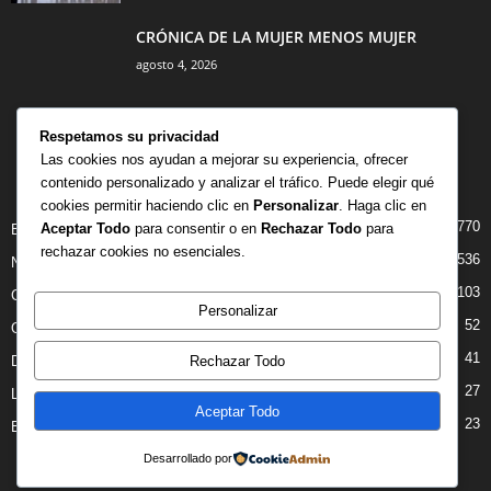
CRÓNICA DE LA MUJER MENOS MUJER
agosto 4, 2026
Respetamos su privacidad
Las cookies nos ayudan a mejorar su experiencia, ofrecer
contenido personalizado y analizar el tráfico. Puede elegir qué
CATEGORÍA POPULAR
cookies permitir haciendo clic en
Personalizar
. Haga clic en
770
Aceptar Todo
para consentir o en
Rechazar Todo
para
BIBLIOTECA
rechazar cookies no esenciales.
536
NOTICIAS
103
CRITICAS
Personalizar
52
OPINION
41
Rechazar Todo
DANZA
27
LIBROS
Aceptar Todo
23
ENTREVISTAS
Desarrollado por