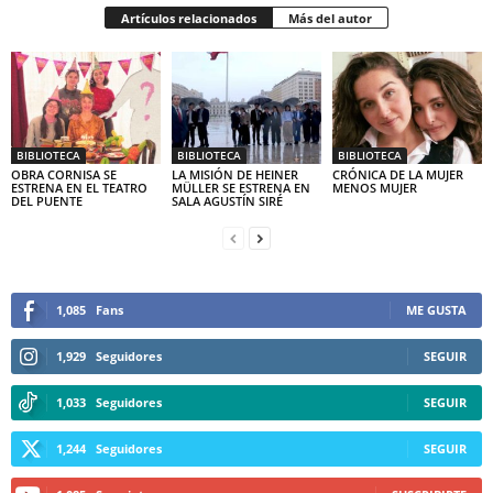
Artículos relacionados
Más del autor
BIBLIOTECA
BIBLIOTECA
BIBLIOTECA
OBRA CORNISA SE
LA MISIÓN DE HEINER
CRÓNICA DE LA MUJER
ESTRENA EN EL TEATRO
MÜLLER SE ESTRENA EN
MENOS MUJER
DEL PUENTE
SALA AGUSTÍN SIRÉ
1,085
Fans
ME GUSTA
1,929
Seguidores
SEGUIR
1,033
Seguidores
SEGUIR
1,244
Seguidores
SEGUIR