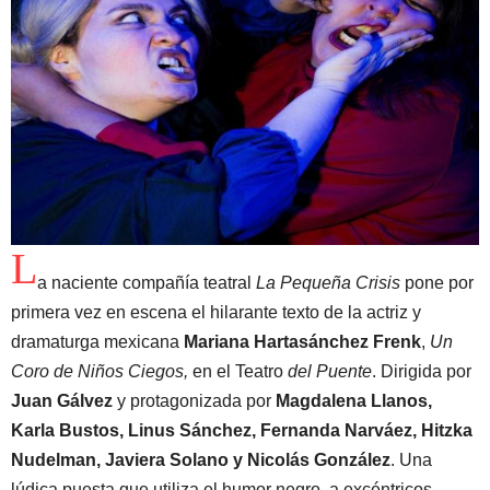
L
a naciente compañía teatral
La Pequeña Crisis
pone por
primera vez en escena el hilarante texto de la actriz y
dramaturga mexicana
Mariana Hartasánchez Frenk
,
Un
Coro de Niños Ciegos,
en el Teatro
del Puente
. Dirigida por
Juan Gálvez
y protagonizada por
Magdalena Llanos,
Karla Bustos, Linus Sánchez, Fernanda Narváez, Hitzka
Nudelman, Javiera Solano y Nicolás González
. Una
lúdica puesta que utiliza el humor negro, a excéntricos