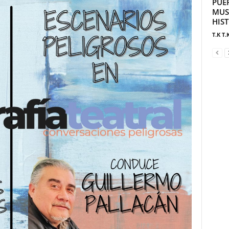
PUE
MUS
HIS
T.K T.