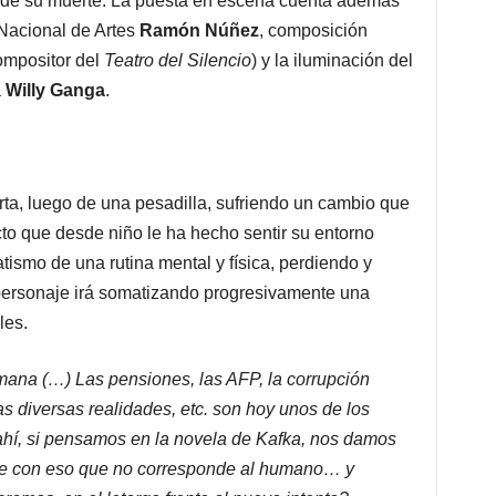
de su muerte. La puesta en escena cuenta además
Nacional de Artes
Ramón Núñez
, composición
ompositor del
Teatro del Silencio
) y la iluminación del
a
Willy Ganga
.
ta, luego de una pesadilla, sufriendo un cambio que
cto que desde niño le ha hecho sentir su entorno
atismo de una rutina mental y física, perdiendo y
personaje irá somatizando progresivamente una
les.
mana (…) Las pensiones, las AFP, la corrupción
as diversas realidades, etc. son hoy unos de los
hí, si pensamos en la novela de Kafka, nos damos
ve con eso que no corresponde al humano… y