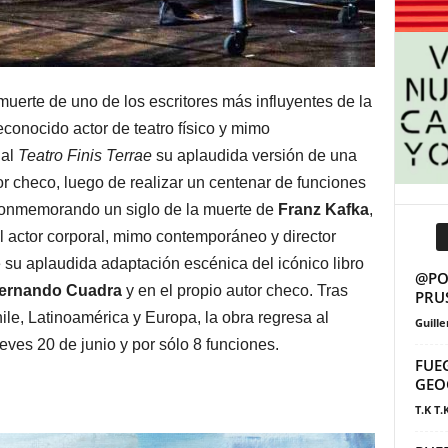
muerte de uno de los escritores más influyentes de la
reconocido actor de teatro físico y mimo
 al
Teatro Finis Terrae
su aplaudida versión de una
or checo, luego de realizar un centenar de funciones
Conmemorando un siglo de la muerte de
Franz Kafka
,
el actor corporal, mimo contemporáneo y director
u aplaudida adaptación escénica del icónico libro
@POS
ernando Cuadra
y en el propio autor checo. Tras
PRU
ile, Latinoamérica y Europa, la obra regresa al
Guill
jueves 20 de junio y por sólo 8 funciones.
FUE
GEO
T.K T.