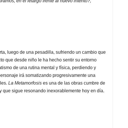
mos, en el letargo frente al nuevo intento?,
, luego de una pesadilla, sufriendo un cambio que
cto que desde niño le ha hecho sentir su entorno
atismo de una rutina mental y física, perdiendo y
personaje irá somatizando progresivamente una
bles.
La Metamorfosis
es una de las obras cumbre de
5 y que sigue resonando inexorablemente hoy en día.