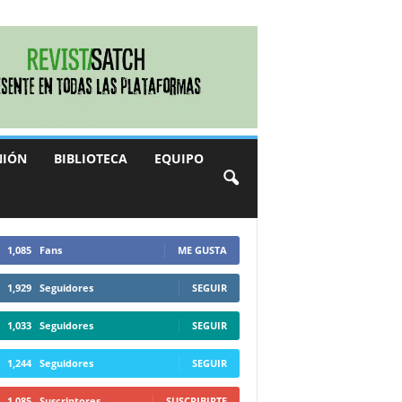
NIÓN
BIBLIOTECA
EQUIPO
1,085
Fans
ME GUSTA
1,929
Seguidores
SEGUIR
1,033
Seguidores
SEGUIR
1,244
Seguidores
SEGUIR
1,085
Suscriptores
SUSCRIBIRTE