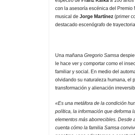
espectro de
Franz Kafka
a 100 años 
con la asesoría escénica del Premio 
musical de
Jorge Martínez
(primer c
destacado escenógrafo de trayectori
Una mañana
Gregorio Samsa
despier
le hace ver y comportar como el inse
familiar y social. En medio del autom
olvidando su naturaleza humana, el 
transformación y alienación irreversib
«Es una metáfora de la condición hu
política, la información que deforma l
elementos más aborrecibles. Desde a
cuenta cómo la familia Samsa convi