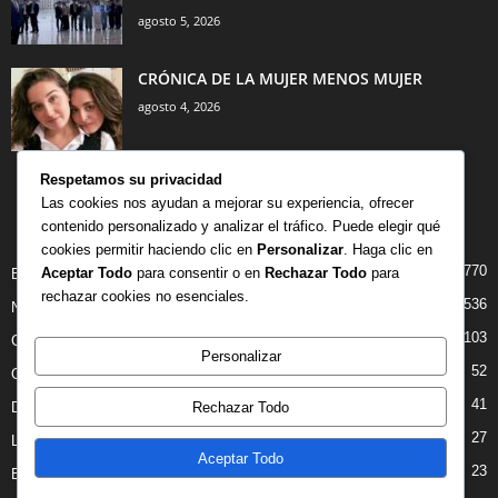
agosto 5, 2026
CRÓNICA DE LA MUJER MENOS MUJER
agosto 4, 2026
Respetamos su privacidad
Las cookies nos ayudan a mejorar su experiencia, ofrecer
contenido personalizado y analizar el tráfico. Puede elegir qué
CATEGORÍA POPULAR
cookies permitir haciendo clic en
Personalizar
. Haga clic en
770
Aceptar Todo
para consentir o en
Rechazar Todo
para
BIBLIOTECA
rechazar cookies no esenciales.
536
NOTICIAS
103
CRITICAS
Personalizar
52
OPINION
41
Rechazar Todo
DANZA
27
LIBROS
Aceptar Todo
23
ENTREVISTAS