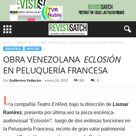
Inicio
BIBLIOTECA
OBRA VENEZOLANA ECLOSIÓN EN PELUQUERÍA FRANCESA
BIBLIOTECA
NOTICIAS
OBRA VENEZOLANA
ECLOSIÓN
EN PELUQUERÍA FRANCESA
Por
Guillermo Pallacán
-
enero 24, 2023
281
0
L
a compañía
Teatro EnRed
, bajo la dirección de
Lismar
Ramírez
, presenta por última vez la pieza escénica-
audiovisual
“Eclosión”;
luego de dos exitosas funciones en
la Peluquería Francesa, recinto de gran valor patrimonial