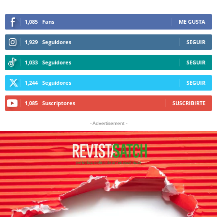
1,085
Fans
ME GUSTA
1,929
Seguidores
SEGUIR
1,033
Seguidores
SEGUIR
1,244
Seguidores
SEGUIR
1,085
Suscriptores
SUSCRIBIRTE
- Advertisement -