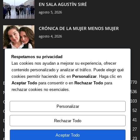
EN SALA AGUSTÍN SIRÉ
agosto 5, 2026
CRÓNICA DE LA MUJER MENOS MUJER
agosto 4, 2026
Respetamos su privacidad
Las cookies nos ayudan a mejorar su experiencia, ofrecer
contenido personalizado y analizar el tráfico. Puede elegir qué
CATEGORÍA POPULAR
cookies permitir haciendo clic en
Personalizar
. Haga clic en
770
Aceptar Todo
para consentir o en
Rechazar Todo
para
BIBLIOTECA
rechazar cookies no esenciales.
536
NOTICIAS
103
CRITICAS
Personalizar
52
OPINION
41
Rechazar Todo
DANZA
27
LIBROS
Aceptar Todo
23
ENTREVISTAS