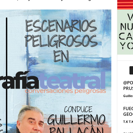
@POS
PRU
Guill
FUE
GEO
T.K T.