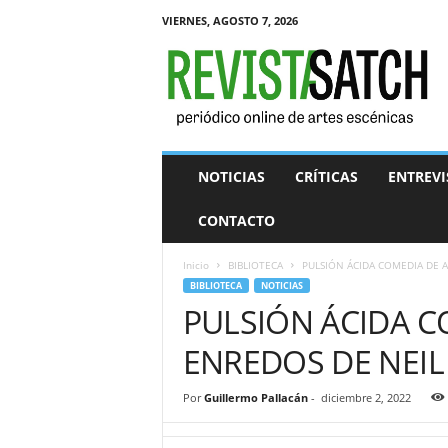
VIERNES, AGOSTO 7, 2026
R
e
v
i
s
t
a
NOTICIAS
CRÍTICAS
ENTREVI
S
A
CONTACTO
T
C
Inicio
BIBLIOTECA
PULSIÓN ÁCIDA COMEDIA DE 
H
BIBLIOTECA
NOTICIAS
PULSIÓN ÁCIDA C
ENREDOS DE NEIL
Por
Guillermo Pallacán
-
diciembre 2, 2022