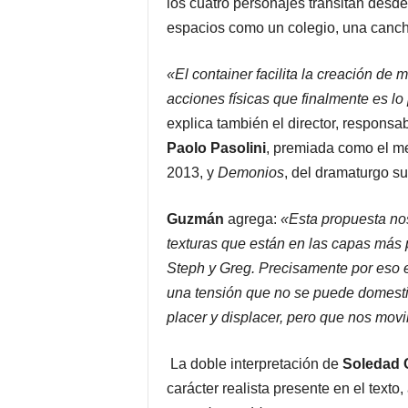
los cuatro personajes transitan des
espacios como un colegio, una canch
«El container facilita la creación de
acciones físicas que finalmente es lo
explica también el director, responsab
Paolo Pasolini
, premiada como el mej
2013, y
Demonios
, del dramaturgo s
Guzmán
agrega:
«Esta propuesta nos
texturas que están en las capas más 
Steph y Greg. Precisamente por eso el
una tensión que no se puede domestic
placer y displacer, pero que nos movi
La doble interpretación de
Soledad 
carácter realista presente en el texto