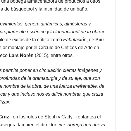
de una bodega almacenadora de productos a otros
a de básquetbol y la intimidad de un baño.
 movimientos, genera dinámicas, atmósferas y
 propiamente escénico y lo fundacional de la obra»
,
le de éxitos de la crítica como
Fabulación
, de
Pier
or montaje por el Círculo de Críticos de Arte en
ueco
Lars Norén
(2015), entre otros.
 permite poner en circulación ciertas imágenes y
profundas de la dramaturgia y de su eje, que son
 nombre de la obra, de una fuerza irrefrenable, de
ar y que incluso nos es difícil nombrar, que cruza
liza».
Cruz
–en los roles de Steph y Carly– replantea el
, asegura también el director:
«Le agrega una nueva