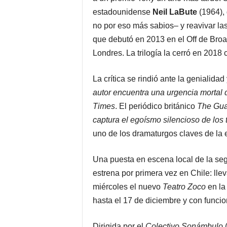
estadounidense
Neil LaBute
(1964), 
no por eso más sabios– y reavivar l
que debutó en 2013 en el Off de Bro
Londres. La trilogía la cerró en 2018
La crítica se rindió ante la genialida
autor encuentra una urgencia mortal 
Times
. El periódico británico
The Gua
captura el egoísmo silencioso de los
uno de los dramaturgos claves de la
Una puesta en escena local de la seg
estrena por primera vez en Chile: llev
miércoles el nuevo
Teatro Zoco
en la
hasta el 17 de diciembre y con funci
Dirigida por el
Colectivo Sonámbulo