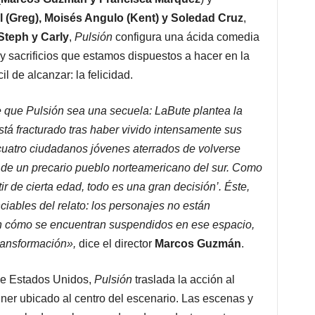
l (Greg), Moisés Angulo (Kent) y Soledad Cruz
,
Steph y Carly
,
Pulsión
configura una ácida comedia
 sacrificios que estamos dispuestos a hacer en la
l de alcanzar: la felicidad.
 que Pulsión sea una secuela: LaBute plantea la
tá fracturado tras haber vivido intensamente sus
 cuatro ciudadanos jóvenes aterrados de volverse
 de un precario pueblo norteamericano del sur. Como
ir de cierta edad, todo es una gran decisión’. Éste,
ciables del relato: los personajes no están
n cómo se encuentran suspendidos en ese espacio,
transformación»,
dice el director
Marcos Guzmán
.
de Estados Unidos,
Pulsión
traslada la acción al
ainer ubicado al centro del escenario. Las escenas y