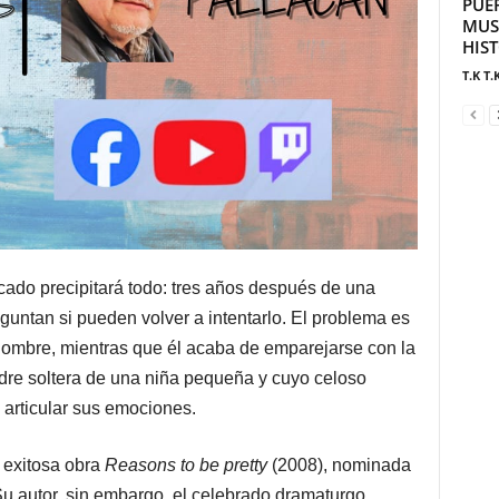
PUE
MUS
HIS
T.K T.
ado precipitará todo: tres años después de una
guntan si pueden volver a intentarlo. El problema es
hombre, mientras que él acaba de emparejarse con la
dre soltera de una niña pequeña y cuyo celoso
 articular sus emociones.
a exitosa obra
Reasons to be pretty
(2008), nominada
u autor, sin embargo, el celebrado dramaturgo