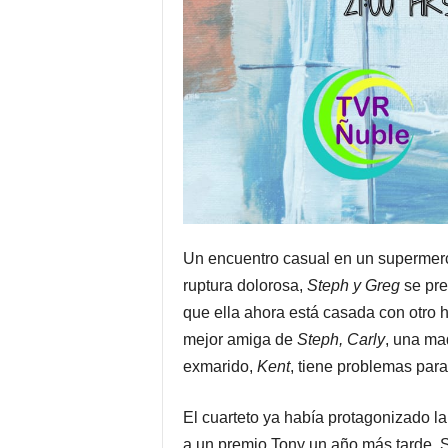
Un encuentro casual en un supermerc
ruptura dolorosa,
Steph y Greg
se pre
que ella ahora está casada con otro 
mejor amiga de
Steph, Carly
, una ma
exmarido,
Kent
, tiene problemas para
El cuarteto ya había protagonizado l
a un premio Tony un año más tarde. S