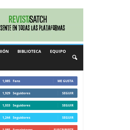
NIÓN
BIBLIOTECA
EQUIPO
1,085
Fans
ME GUSTA
1,929
Seguidores
SEGUIR
1,033
Seguidores
SEGUIR
1,244
Seguidores
SEGUIR
1,085
Suscriptores
SUSCRIBIRTE