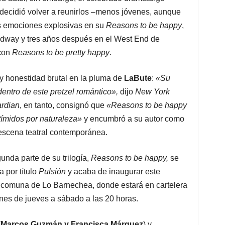
decidió volver a reunirlos –menos jóvenes, aunque
as emociones explosivas en su
Reasons to be happy
,
adway y tres años después en el West End de
 con
Reasons to be pretty happy
.
d y honestidad brutal en la pluma de
LaBute
:
«Su
dentro de este pretzel romántico»,
dijo
New York
rdian
, en tanto, consignó que
«Reasons to be happy
 tímidos por naturaleza»
y encumbró a su autor como
 escena teatral contemporánea.
unda parte de su trilogía,
Reasons to be happy,
se
a por título
Pulsión
y acaba de inaugurar este
 comuna de Lo Barnechea, donde estará en cartelera
ones de jueves a sábado a las 20 horas.
(
Marcos Guzmán y Francisca Márquez
) y