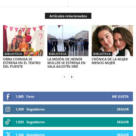
Artículos relacionados
BIBLIOTECA
BIBLIOTECA
BIBLIOTECA
OBRA CORNISA SE
LA MISIÓN DE HEINER
CRÓNICA DE LA MUJER
ESTRENA EN EL TEATRO
MÜLLER SE ESTRENA EN
MENOS MUJER
DEL PUENTE
SALA AGUSTÍN SIRÉ
1,085
Fans
ME GUSTA
1,929
Seguidores
SEGUIR
1,033
Seguidores
SEGUIR
1,244
Seguidores
SEGUIR