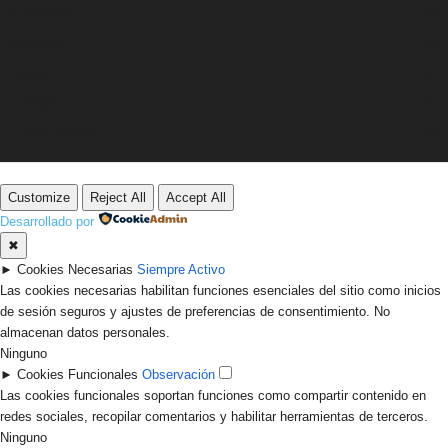
CRITICAS
103
OPINION
52
DANZA
41
LIBROS
27
ENTREVISTAS
23
Customize
Reject All
Accept All
Desarrollado por
✖
►
Cookies Necesarias
Siempre Activo
Las cookies necesarias habilitan funciones esenciales del sitio como inicios
de sesión seguros y ajustes de preferencias de consentimiento. No
almacenan datos personales.
Ninguno
►
Cookies Funcionales
Observación
Las cookies funcionales soportan funciones como compartir contenido en
redes sociales, recopilar comentarios y habilitar herramientas de terceros.
Ninguno