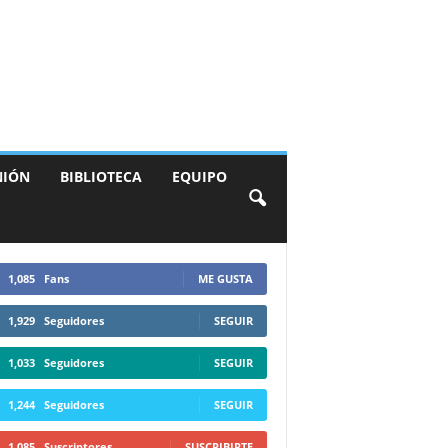
NIÓN
BIBLIOTECA
EQUIPO
1,085
Fans
ME GUSTA
1,929
Seguidores
SEGUIR
1,033
Seguidores
SEGUIR
1,244
Seguidores
SEGUIR
1,085
Suscriptores
SUSCRIBIRTE