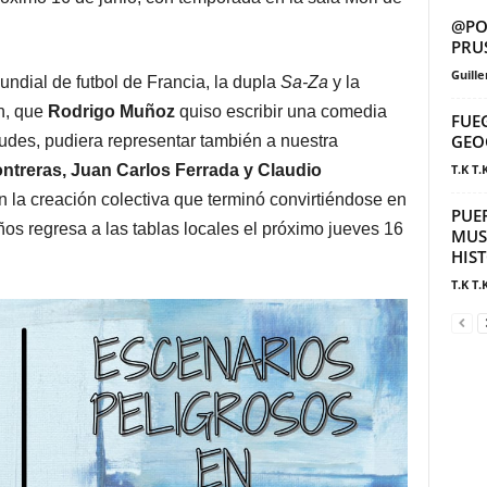
@POS
PRU
Guill
undial de futbol de Francia, la dupla
Sa-Za
y la
n, que
Rodrigo Muñoz
quiso escribir una comedia
FUE
GEO
tudes, pudiera representar también a nuestra
ntreras, Juan Carlos Ferrada y Claudio
T.K T.
 la creación colectiva que terminó convirtiéndose en
PUE
os regresa a las tablas locales el próximo jueves 16
MUS
HIS
T.K T.