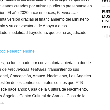
T.K T.
oteatros creados por artistas pudieran presentarse en
PUE
gión. El año 2020 nace entonces,
Frecuencias
MUS
nta versión gracias al financiamiento del Ministerio
HIS
onio y su convocatoria de Apoyo a otras
T.K T.
ado, modalidad trayectoria, que se ha adjudicado
nes, ha funcionado por convocatoria abierta en donde
te de
Frecuencias Teatrales
, transmitiendo sus
oronel, Concepción, Arauco, Nacimiento, Los Ángeles
gestión de los centros culturales con los que FTB
esde hace años: Casa de la Cultura de Nacimiento,
s Ángeles, Centro Cultural de Arauco, Casa de la
ta.