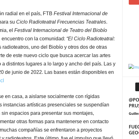
ón radial en el país, FTB
Festival Internacional de
para su
Ciclo Radioteatral Frecuencias Teatrales
.
ia, el
Festival Internacional de Teatro del Biobío
e encuentro con la comunidad:
“El Ciclo Radioteatral:
s radioteatros, uno del Biobío y otros dos de otras
te de este nuevo ciclo que busca acercar las artes
a distintos lugares a lo largo y ancho del país. Las y
 20 de junio de 2022. Las bases están disponibles en
cl
 en casa, a aislarse socialmente con rígidas
@POS
s instancias artísticas presenciales se suspendían
PRU
as sin espacios para presentar sus montajes,
Guill
imentar otras formas para mantenerse en contacto
FUE
 muchas compañías se enfrentaron a proyectos
GEO
y radioteatros. Este último, fue el impulso que llevó