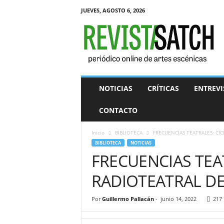
JUEVES, AGOSTO 6, 2026
R
e
v
i
s
t
a
NOTICIAS
CRÍTICAS
ENTREVI
S
A
CONTACTO
T
C
Inicio
BIBLIOTECA
FRECUENCIAS TEATRALES: CIC
H
BIBLIOTECA
NOTICIAS
FRECUENCIAS TEA
RADIOTEATRAL DE
Por
Guillermo Pallacán
-
junio 14, 2022
217