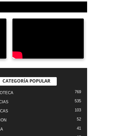
CATEGORÍA POPULAR
769
IOTECA
535
CIAS
103
ICAS
52
ION
41
ZA