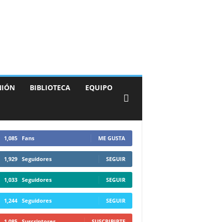
NIÓN
BIBLIOTECA
EQUIPO
1,085
Fans
ME GUSTA
1,929
Seguidores
SEGUIR
1,033
Seguidores
SEGUIR
1,244
Seguidores
SEGUIR
1,085
Suscriptores
SUSCRIBIRTE