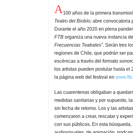
A
100 años de la primera transmisi
Teatro del Biobío;
abre convocatoria 
Durante el año 2020 en plena pandem
FTB
organiza una nueva instancia d
Frecuencias Teatrales”
. Serán tres lo
regiones de Chile, que podrán ser par
escénicas a través del formato sonoro 
los artistas pueden postular hasta el
la página web del festival en
www.ftb.
Las cuarentenas obligaban a quedarse
medidas sanitarias y por supuesto, la
sin fecha de retorno. Los y las artist
comenzaron a crear, rescatar y exper
con sus públicos. En esta búsqueda,
audiovisuales, de animación, podcast 