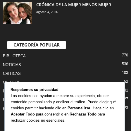
CRÓNICA DE LA MUJER MENOS MUJER
agosto 4, 2026
CATEGORÍA POPULAR
770
BIBLIOTECA
536
NOTICIAS
103
CRITICAS
52
OPINION
Respetamos su privacidad
41
DANZA
Las cookies nos ayudan a mejorar su experiencia, ofrecer
27
LIBROS
contenido personalizado y analizar el tráfico. Puede elegir qué
23
cookies permitir haciendo clic en
Personalizar
. Haga clic en
ENTREVISTAS
Aceptar Todo
para consentir o en
Rechazar Todo
para
rechazar cookies no esenciales.