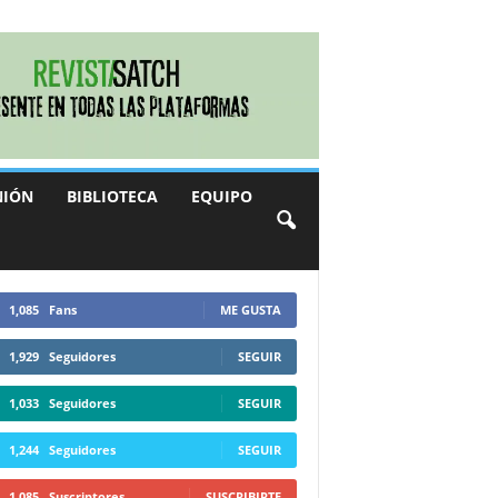
NIÓN
BIBLIOTECA
EQUIPO
1,085
Fans
ME GUSTA
1,929
Seguidores
SEGUIR
1,033
Seguidores
SEGUIR
1,244
Seguidores
SEGUIR
1,085
Suscriptores
SUSCRIBIRTE