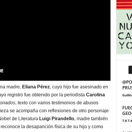
@POS
 una madre,
Eliana Pérez
, cuyo hijo fue asesinado en
PRU
o registro fue obtenido por la periodista
Carolina
Guill
onados
, texto con varios testimonios de abusos
FUE
ieza se acompaña con reflexiones de otro personaje
GEO
Nobel de Literatura
Luigi Pirandello
, madre también
T.K T.
 reconoce la desaparición física de su hijo y como