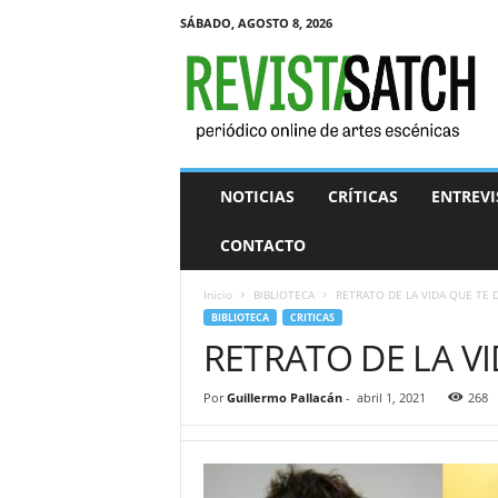
SÁBADO, AGOSTO 8, 2026
R
e
v
i
s
t
a
NOTICIAS
CRÍTICAS
ENTREVI
S
A
CONTACTO
T
C
Inicio
BIBLIOTECA
RETRATO DE LA VIDA QUE TE D
H
BIBLIOTECA
CRITICAS
RETRATO DE LA VI
Por
Guillermo Pallacán
-
abril 1, 2021
268