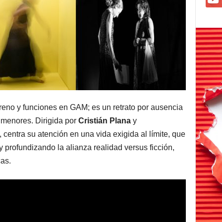
treno y funciones en GAM; es un retrato por ausencia
 menores. Dirigida por
Cristián Plana
y
, centra su atención en una vida exigida al límite, que
y profundizando la alianza realidad versus ficción,
cas.