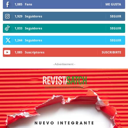
1,085
Fans
ME GUSTA
1,929
Seguidores
SEGUIR
1,033
Seguidores
SEGUIR
1,244
Seguidores
SEGUIR
1,085
Suscriptores
SUSCRIBIRTE
- Advertisement -