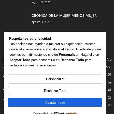
agosto 5, 2026
CRÓNICA DE LA MUJER MENOS MUJER
agosto 4, 2026
Respetamos su privacidad
Las cookies nos ayudan a mejorar su experiencia, ofrecer
contenido personalizado y analizar el tráfico. Puede elegir qué
CATEGORÍA POPULAR
cookies permitir haciendo clic en
Personalizar
. Haga clic en
770
Aceptar Todo
para consentir o en
Rechazar Todo
para
BIBLIOTECA
rechazar cookies no esenciales.
536
NOTICIAS
103
CRITICAS
Personalizar
52
OPINION
41
Rechazar Todo
DANZA
27
LIBROS
Aceptar Todo
23
ENTREVISTAS
Desarrollado por