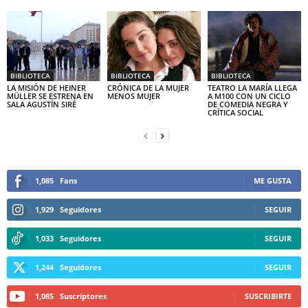
BIBLIOTECA
BIBLIOTECA
BIBLIOTECA
LA MISIÓN DE HEINER
CRÓNICA DE LA MUJER
TEATRO LA MARÍA LLEGA
MÜLLER SE ESTRENA EN
MENOS MUJER
A M100 CON UN CICLO
SALA AGUSTÍN SIRÉ
DE COMEDIA NEGRA Y
CRÍTICA SOCIAL
1,085
Fans
ME GUSTA
1,929
Seguidores
SEGUIR
1,033
Seguidores
SEGUIR
1,244
Seguidores
SEGUIR
1,085
Suscriptores
SUSCRIBIRTE