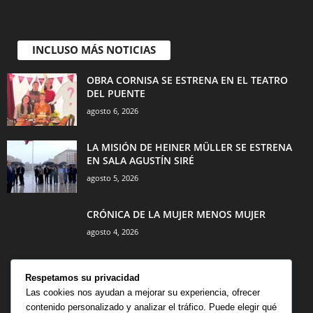
INCLUSO MÁS NOTICIAS
OBRA CORNISA SE ESTRENA EN EL TEATRO
DEL PUENTE
agosto 6, 2026
LA MISIÓN DE HEINER MÜLLER SE ESTRENA
EN SALA AGUSTÍN SIRÉ
agosto 5, 2026
CRÓNICA DE LA MUJER MENOS MUJER
agosto 4, 2026
Respetamos su privacidad
Las cookies nos ayudan a mejorar su experiencia, ofrecer
contenido personalizado y analizar el tráfico. Puede elegir qué
CATEGORÍA POPULAR