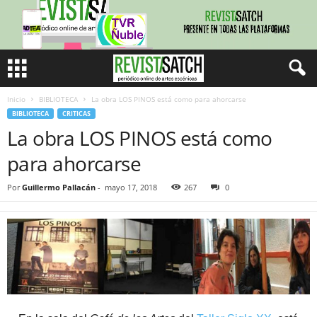
Inicio
BIBLIOTECA
La obra LOS PINOS está como para ahorcarse
BIBLIOTECA
CRITICAS
La obra LOS PINOS está como
para ahorcarse
Por
Guillermo Pallacán
-
mayo 17, 2018
267
0