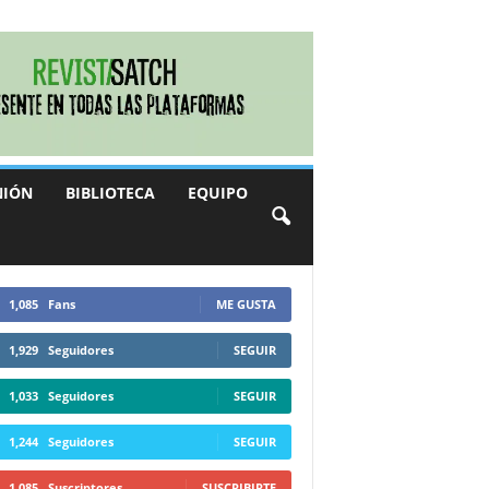
NIÓN
BIBLIOTECA
EQUIPO
1,085
Fans
ME GUSTA
1,929
Seguidores
SEGUIR
1,033
Seguidores
SEGUIR
1,244
Seguidores
SEGUIR
1,085
Suscriptores
SUSCRIBIRTE