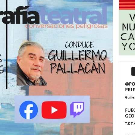
@POS
PRU
Guill
FUE
GEO
T.K T.