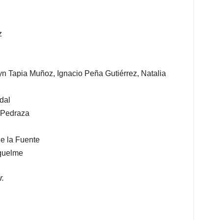
z
n Tapia Muñoz, Ignacio Peña Gutiérrez, Natalia
dal
 Pedraza
e la Fuente
iquelme
r.