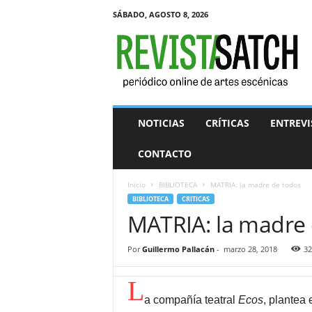
SÁBADO, AGOSTO 8, 2026
R
e
v
i
s
t
a
NOTICIAS
CRÍTICAS
ENTREVI
S
A
CONTACTO
T
C
Inicio
BIBLIOTECA
MATRIA: la madre de todos
H
BIBLIOTECA
CRITICAS
MATRIA: la madre 
Por
Guillermo Pallacán
-
marzo 28, 2018
32
L
a compañía teatral
Ecos
, plantea