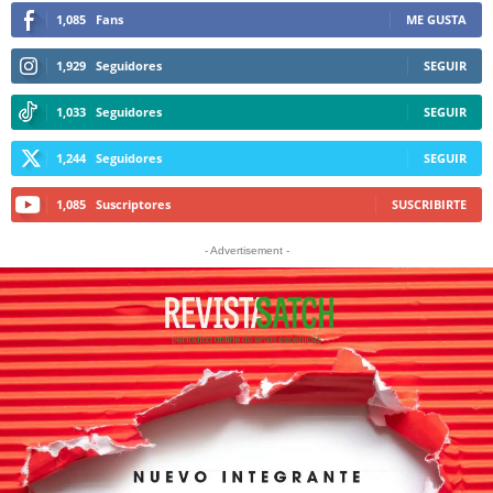
1,085
Fans
ME GUSTA
1,929
Seguidores
SEGUIR
1,033
Seguidores
SEGUIR
1,244
Seguidores
SEGUIR
1,085
Suscriptores
SUSCRIBIRTE
- Advertisement -