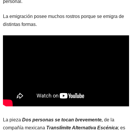
personal.
La emigración posee muchos rostros porque se emigra de
distintas formas.
La pieza
Dos personas se tocan brevemente,
de la
compañía mexicana
Translímite Alternativa Escénica
; es