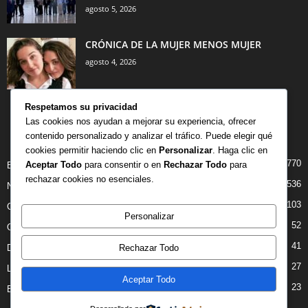
agosto 5, 2026
CRÓNICA DE LA MUJER MENOS MUJER
agosto 4, 2026
Respetamos su privacidad
Las cookies nos ayudan a mejorar su experiencia, ofrecer
contenido personalizado y analizar el tráfico. Puede elegir qué
CATEGORÍA POPULAR
cookies permitir haciendo clic en
Personalizar
. Haga clic en
770
Aceptar Todo
para consentir o en
Rechazar Todo
para
BIBLIOTECA
rechazar cookies no esenciales.
536
NOTICIAS
103
CRITICAS
Personalizar
52
OPINION
41
DANZA
Rechazar Todo
27
LIBROS
Aceptar Todo
23
ENTREVISTAS