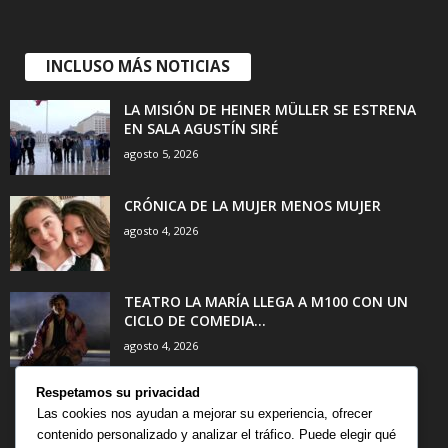
INCLUSO MÁS NOTICIAS
LA MISIÓN DE HEINER MÜLLER SE ESTRENA
EN SALA AGUSTÍN SIRÉ
agosto 5, 2026
CRÓNICA DE LA MUJER MENOS MUJER
agosto 4, 2026
TEATRO LA MARÍA LLEGA A M100 CON UN
CICLO DE COMEDIA...
agosto 4, 2026
Respetamos su privacidad
Las cookies nos ayudan a mejorar su experiencia, ofrecer
contenido personalizado y analizar el tráfico. Puede elegir qué
CATEGORÍA POPULAR