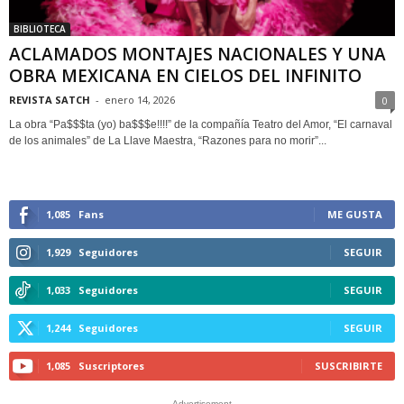
BIBLIOTECA
ACLAMADOS MONTAJES NACIONALES Y UNA
OBRA MEXICANA EN CIELOS DEL INFINITO
REVISTA SATCH
-
enero 14, 2026
0
La obra “Pa$$$ta (yo) ba$$$e!!!!” de la compañía Teatro del Amor, “El carnaval
de los animales” de La Llave Maestra, “Razones para no morir”...
1,085
Fans
ME GUSTA
1,929
Seguidores
SEGUIR
1,033
Seguidores
SEGUIR
1,244
Seguidores
SEGUIR
1,085
Suscriptores
SUSCRIBIRTE
- Advertisement -