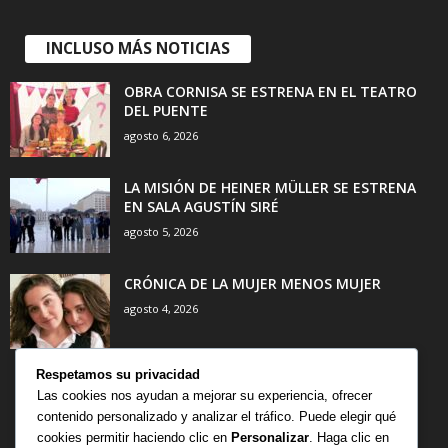
INCLUSO MÁS NOTICIAS
OBRA CORNISA SE ESTRENA EN EL TEATRO
DEL PUENTE
agosto 6, 2026
LA MISIÓN DE HEINER MÜLLER SE ESTRENA
EN SALA AGUSTÍN SIRÉ
agosto 5, 2026
CRÓNICA DE LA MUJER MENOS MUJER
agosto 4, 2026
Respetamos su privacidad
Las cookies nos ayudan a mejorar su experiencia, ofrecer
contenido personalizado y analizar el tráfico. Puede elegir qué
CATEGORÍA POPULAR
cookies permitir haciendo clic en
Personalizar
. Haga clic en