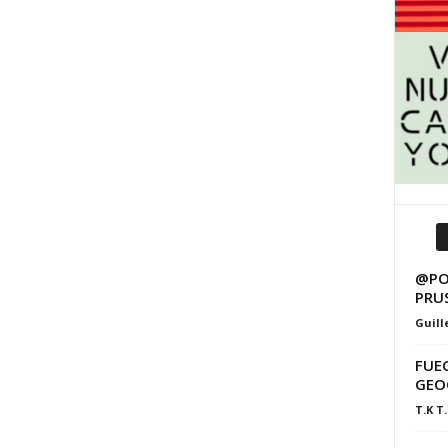
@PO
PRU
Guill
FUEG
GEO
T.K T.