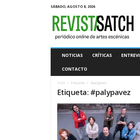
SÁBADO, AGOSTO 8, 2026
R
e
v
i
s
t
a
NOTICIAS
CRÍTICAS
ENTREVI
S
A
CONTACTO
T
C
Inicio
Etiquetas
#palypavez
H
Etiqueta: #palypavez