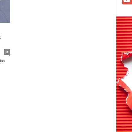
E
0
das