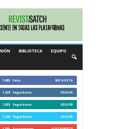
NIÓN
BIBLIOTECA
EQUIPO
1,085
Fans
ME GUSTA
1,929
Seguidores
SEGUIR
1,033
Seguidores
SEGUIR
1,244
Seguidores
SEGUIR
1,085
Suscriptores
SUSCRIBIRTE