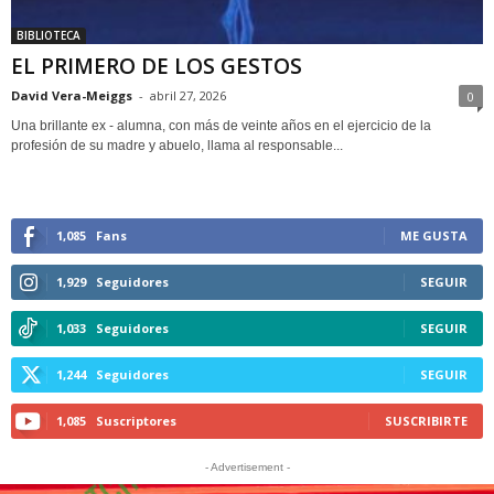
BIBLIOTECA
EL PRIMERO DE LOS GESTOS
David Vera-Meiggs
-
abril 27, 2026
0
Una brillante ex - alumna, con más de veinte años en el ejercicio de la
profesión de su madre y abuelo, llama al responsable...
1,085
Fans
ME GUSTA
1,929
Seguidores
SEGUIR
1,033
Seguidores
SEGUIR
1,244
Seguidores
SEGUIR
1,085
Suscriptores
SUSCRIBIRTE
- Advertisement -