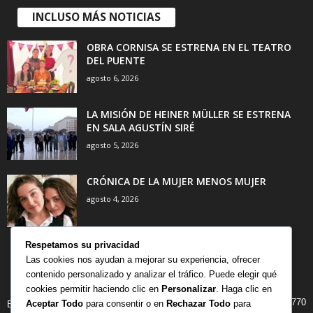
INCLUSO MÁS NOTICIAS
OBRA CORNISA SE ESTRENA EN EL TEATRO
DEL PUENTE
agosto 6, 2026
LA MISIÓN DE HEINER MÜLLER SE ESTRENA
EN SALA AGUSTÍN SIRÉ
agosto 5, 2026
CRÓNICA DE LA MUJER MENOS MUJER
agosto 4, 2026
Respetamos su privacidad
Las cookies nos ayudan a mejorar su experiencia, ofrecer
contenido personalizado y analizar el tráfico. Puede elegir qué
CATEGORÍA POPULAR
cookies permitir haciendo clic en
Personalizar
. Haga clic en
770
Aceptar Todo
para consentir o en
Rechazar Todo
para
BIBLIOTECA