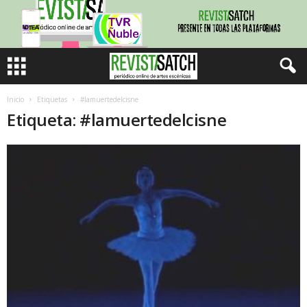
Inicio
Etiquetas
#lamuertedelcisne
Etiqueta: #lamuertedelcisne