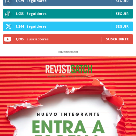
1,929
Seguidores
SEGUIR
1,033
Seguidores
SEGUIR
1,244
Seguidores
SEGUIR
1,085
Suscriptores
SUSCRIBIRTE
- Advertisement -