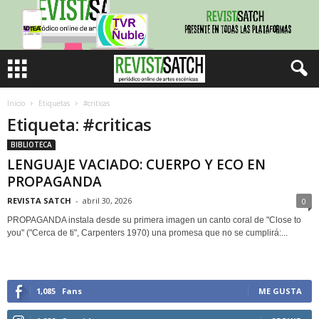
Inicio
Etiquetas
#criticas
Etiqueta: #criticas
BIBLIOTECA
LENGUAJE VACIADO: CUERPO Y ECO EN
PROPAGANDA
REVISTA SATCH
-
abril 30, 2026
0
PROPAGANDA instala desde su primera imagen un canto coral de "Close to
you" ("Cerca de ti", Carpenters 1970) una promesa que no se cumplirá:...
1,085
Fans
ME GUSTA