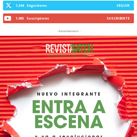
1,244
Seguidores
SEGUIR
1,085
Suscriptores
SUSCRIBIRTE
- Advertisement -