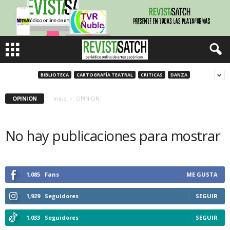
BIBLIOTECA
CARTOGRAFÍA TEATRAL
CRITICAS
DANZA
OPINION
Inicio
OPINION
No hay publicaciones para mostrar
1,085
Fans
ME GUSTA
1,929
Seguidores
SEGUIR
1,033
Seguidores
SEGUIR