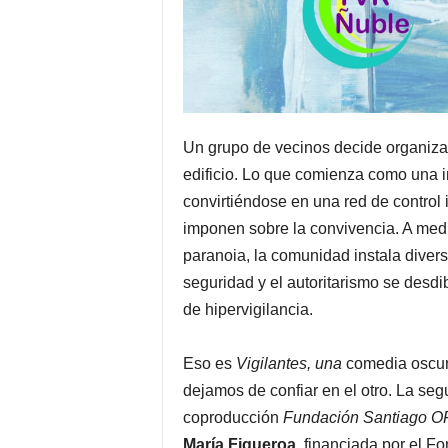
Un grupo de vecinos decide organizar
edificio. Lo que comienza como una in
convirtiéndose en una red de control 
imponen sobre la convivencia. A medi
paranoia, la comunidad instala divers
seguridad y el autoritarismo se desdi
de hipervigilancia.
Eso es
Vigilantes, una
comedia oscur
dejamos de confiar en el otro. La se
co
producción
Fundación Santiago O
María Figueroa
,
financiada por el Fo