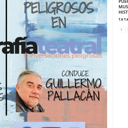
PUE
MUS
HIS
T.K T.