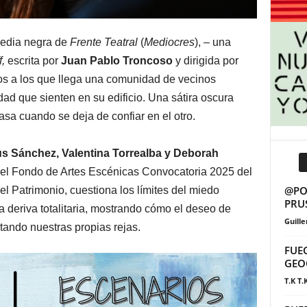
media negra de
Frente Teatral
(
Mediocres
)
,
– una
,
escrita por
Juan Pablo Troncoso
y dirigida por
os a los que llega una comunidad de vecinos
dad que sienten en su edificio. Una sátira oscura
asa cuando se deja de confiar en el otro.
s Sánchez, Valentina Torrealba y Deborah
r el Fondo de Artes Escénicas Convocatoria 2025 del
@POS
 el Patrimonio, cuestiona los límites del miedo
PRU
a deriva totalitaria, mostrando cómo el deseo de
Guill
tando nuestras propias rejas.
FUE
GEO
T.K T.