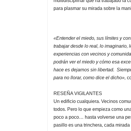
multidisciplinar que ha trabajado la 
para plasmar su mirada sobre la mani
«Entender el miedo, sus límites y c
trabajar desde lo real, lo imaginari
experiencias con vecinos y comunidad
podrán ver el miedo y cómo esa exces
hace es dejarnos sin libertad. Siempre
para no llorar, como dice el dicho»,
c
RESEÑA VIGILANTES
Un edificio cualquiera. Vecinos comun
todos. Pero lo que empieza como una 
poco a poco… hasta volverse una pes
pasillo es una trinchera, cada mira