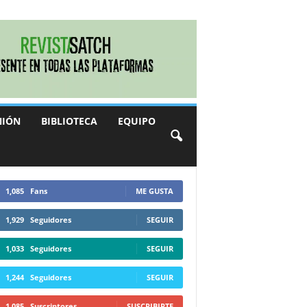
NIÓN
BIBLIOTECA
EQUIPO
1,085
Fans
ME GUSTA
1,929
Seguidores
SEGUIR
1,033
Seguidores
SEGUIR
1,244
Seguidores
SEGUIR
1,085
Suscriptores
SUSCRIBIRTE