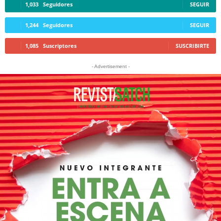
1,033
Seguidores
SEGUIR
1,244
Seguidores
SEGUIR
1,085
Suscriptores
SUSCRIBIRTE
- Advertisement -