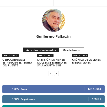
Guillermo Pallacán
Artículos relacionados
Más del autor
BIBLIOTECA
BIBLIOTECA
BIBLIOTECA
OBRA CORNISA SE
LA MISIÓN DE HEINER
CRÓNICA DE LA MUJER
ESTRENA EN EL TEATRO
MÜLLER SE ESTRENA EN
MENOS MUJER
DEL PUENTE
SALA AGUSTÍN SIRÉ
1,085
Fans
ME GUSTA
1,929
Seguidores
SEGUIR