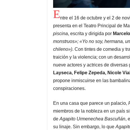
E
ntre el 16 de octubre y el 2 de no
presenta en el Teatro Principal de M
piscina
, escrita y dirigida por
Marcelo
monstruos»; «Yo no soy, hermana, un
chileno»)
. Con tintes de comedia y tra
traición y la violencia; con un desarr
nueve actores y actrices de diversas
Layseca, Felipe Zepeda, Nicole Via
propone inmiscuirse en las bambalin
conspiraciones.
En una casa que parece un palacio,
miembros de la nobleza en un país si
de
Agapito Urmenechea Bascuñán
, 
su linaje. Sin embargo, lo que
Agapit