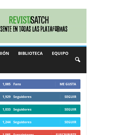
NIÓN
BIBLIOTECA
EQUIPO
1,085
Fans
ME GUSTA
1,929
Seguidores
SEGUIR
1,033
Seguidores
SEGUIR
1,244
Seguidores
SEGUIR
1,085
Suscriptores
SUSCRIBIRTE