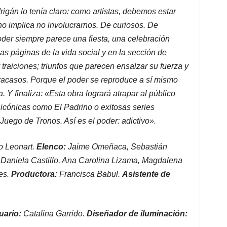
igán lo tenía claro: como artistas, debemos estar
 no implica no involucrarnos. De curiosos. De
oder siempre parece una fiesta, una celebración
las páginas de la vida social y en la sección de
traiciones; triunfos que parecen ensalzar su fuerza y
racasos. Porque el poder se reproduce a sí mismo
 Y finaliza: «Esta obra logrará atrapar al público
 icónicas como El Padrino o exitosas series
ego de Tronos. Así es el poder: adictivo».
o Leonart.
Elenco:
Jaime Omeñaca, Sebastián
 Daniela Castillo, Ana Carolina Lizama, Magdalena
es.
Productora:
Francisca Babul.
Asistente de
uario:
Catalina Garrido.
Diseñador de iluminación: