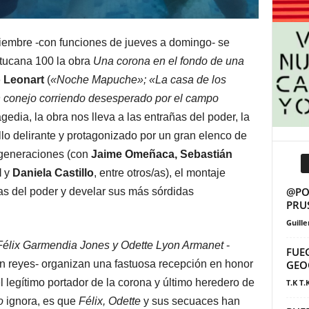
viembre
-con funciones de jueves a domingo- se
atucana 100 la obra
Una corona en el fondo de una
 Leonart
(
«Noche Mapuche»; «La casa de los
 conejo corriendo desesperado por el campo
gedia, la obra nos lleva a las entrañas del poder, la
ollo delirante y protagonizado por un gran elenco de
 generaciones (con
Jaime Omeñaca, Sebastián
l
y
Daniela Castillo
, entre otros/as), el montaje
@POS
as del poder y develar sus más sórdidas
PRU
Guill
Félix Garmendia Jones y Odette Lyon Armanet
-
FUE
n reyes- organizan una fastuosa recepción en honor
GEO
el legítimo portador de la corona y último heredero de
T.K T.
o
ignora, es que
Félix, Odette
y sus secuaces han