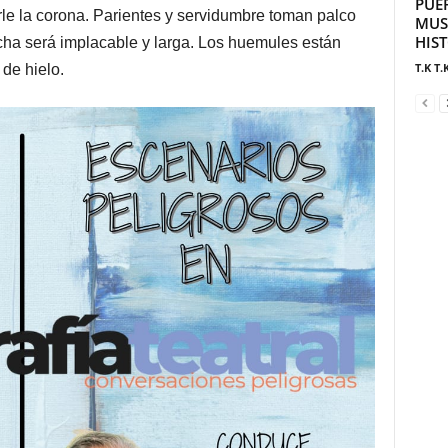
PUE
le la corona. Parientes y servidumbre toman palco
MUS
HIS
ucha será implacable y larga. Los huemules están
T.K T.
 de hielo.