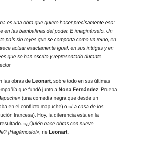
ina es una obra que quiere hacer precisamente eso:
se en las bambalinas del poder. E imaginárselo. Un
te país sin reyes que se comporta como un reino, en
rece actuar exactamente igual, en sus intrigas y en
es que se han escrito y representado durante
ector.
n las obras de
Leonart
, sobre todo en sus últimas
compañía que fundó junto a
Nona Fernández
. Prueba
Mapuche»
(una comedia negra que desde un
raba en el conflicto mapuche) o
«La casa de los
ción francesa). Hoy, la diferencia está en la
resultado.
«¿Quién hace obras con nueve
ble? ¡Hagámoslo!»,
ríe
Leonart.