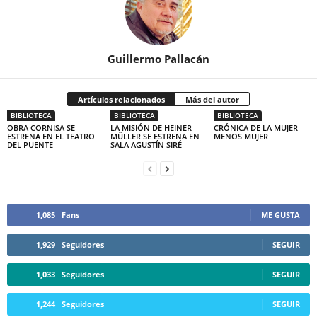
Guillermo Pallacán
Artículos relacionados
Más del autor
BIBLIOTECA
BIBLIOTECA
BIBLIOTECA
OBRA CORNISA SE
LA MISIÓN DE HEINER
CRÓNICA DE LA MUJER
ESTRENA EN EL TEATRO
MÜLLER SE ESTRENA EN
MENOS MUJER
DEL PUENTE
SALA AGUSTÍN SIRÉ
1,085
Fans
ME GUSTA
1,929
Seguidores
SEGUIR
1,033
Seguidores
SEGUIR
1,244
Seguidores
SEGUIR