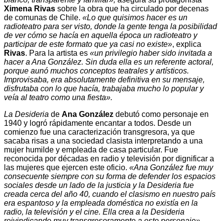
Ximena Rivas
sobre la obra que ha circulado por decenas
de comunas de Chile.
«Lo que quisimos hacer es un
radioteatro para ser visto, donde la gente tenga la posibilidad
de ver cómo se hacía en aquella época un radioteatro y
participar de este formato que ya casi no existe»
, explica
Rivas
. Para la artista es
«un privilegio haber sido invitada a
hacer a Ana González. Sin duda ella es un referente actoral,
porque aunó muchos conceptos teatrales y artísticos.
Improvisaba, era absolutamente definitiva en su mensaje,
disfrutaba con lo que hacía, trabajaba mucho lo popular y
veía al teatro como una fiesta».
La Desideria
de
Ana González
debutó como personaje en
1940 y logró rápidamente encantar a todos. Desde un
comienzo fue una caracterización transgresora, ya que
sacaba risas a una sociedad clasista interpretando a una
mujer humilde y empleada de casa particular. Fue
reconocida por décadas en radio y televisión por dignificar a
las mujeres que ejercen este oficio.
«Ana González fue muy
consecuente siempre con su forma de defender los espacios
sociales desde un lado de la justicia y la Desideria fue
creada cerca del año 40, cuando el clasismo en nuestro país
era espantoso y la empleada doméstica no existía en la
radio, la televisión y el cine. Ella crea a la Desideria
reivindicando muy transgresoramente a este personaje»
,