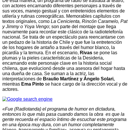
De esta manera, un programa de radio se traslada al teatro,
con actores encarnando diferentes personajes a través de
sus voces, manejo gestual y con entretenidos elementos de
utilería y rutinas coreográficas. Memorables capítulos con
textos originales, como
La Cenicienta, Rincón Caramelo, Pat
y Jimmy o Yoya Vengo
; son parte del montaje que llega
nuevamente para recordar este clásico de la radiotelefonía
nacional. Se trata de un espectáculo para reencantarse con
un pedazo de la historia de Chile y que fue la entretención
de los hogares de antaño a través del humor blanco, la
picardía y la ternura. En el escenario,
Rivas
se pone las
plumas y la pieles características de la Desideria,
encarnando este personaje clave en la historia social
chilena, que evolucionó desde una asesora del hogar hasta
una dueña de casa. Se suman a la actriz, las
interpretaciones de
Braulio Martínez y Ángelo Solari,
mientras
Ema Pinto
se hace cargo de la dirección vocal y de
actores.
«Fue (Radiotanda) el programa de humor en dictadura,
entonces lo que más pasa cuando damos la obra es que la
gente recuerda el espacio íntimo de escuchar este programa
en una época muy dura, con un humor completamente
blanco, transparente y familiar»,
asegura su protagonista