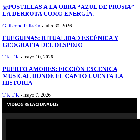
@POSTILLAS A LA OBRA “AZUL DE PRUSIA”
LA DERROTA COMO ENERGÍA.
Guillermo Pallacán
-
julio 30, 2026
FUEGUINAS: RITUALIDAD ESCÉNICA Y
GEOGRAFÍA DEL DESPOJO
T.K T.K
-
mayo 10, 2026
PUERTO AMORES: FICCIÓN ESCÉNICA
MUSICAL DONDE EL CANTO CUENTA LA
HISTORIA
T.K T.K
-
mayo 7, 2026
VIDEOS RELACIONADOS